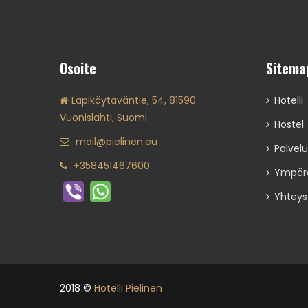
Osoite
Sitema
Läpikäytäväntie, 54, 81590
Hotelli
Vuonislahti, Suomi
Hostel
mail@pielinen.eu
Palvelu
+358451467600
Ympärö
Yhteys
2018 ©
Hotelli Pielinen