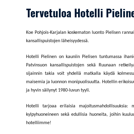
Tervetuloa Hotelli Pielin
Koe Pohjois-Karjalan koskematon luonto Pielisen ranna
kansallispuistojen läheisyydessä.
Hotelli Pielinen on kauniin Pielisen tuntumassa ihan
Patvinsuon kansallispuistojen sekä Ruunaan retkeil
sijainnin takia voit yhdellä matkalla käydä kolmessa
maisemia ja luonnon monipuolisuutta. Hotellin erikois
ja hyvin säilynyt 1980-luvun tyyli.
Hotelli tarjoaa erilaisia majoitusmahdollisuuksia:
kylpyhuoneineen sekä edullisia huoneita, joihin kuulu
hotelliimme!