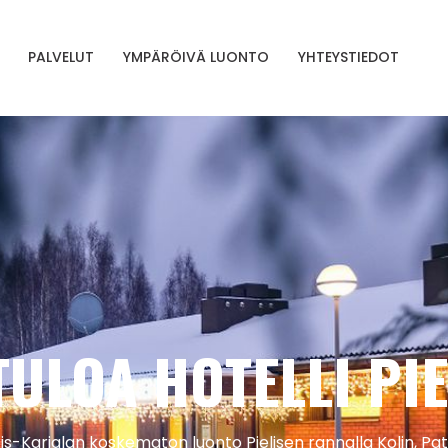
PALVELUT
YMPÄRÖIVÄ LUONTO
YHTEYSTIEDOT
TULOA HOTELLI PIE
is-Karjalan koskematon luonto Pielisen rannalla Kolin, Pat