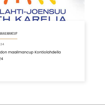
MAAILMANCUP
024
on maailmancup Kontiolahdella
24