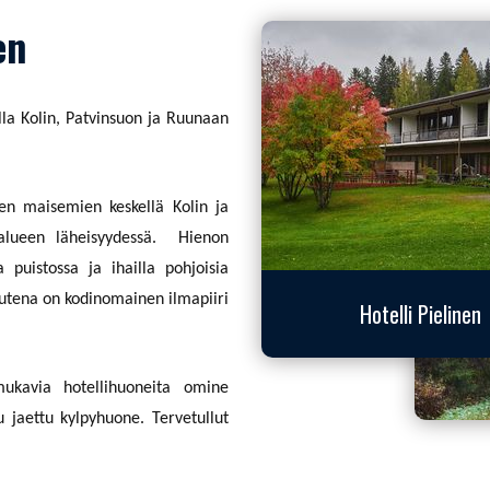
en
lla Kolin, Patvinsuon ja Ruunaan
ien maisemien keskellä Kolin ja
yalueen läheisyydessä. Hienon
 puistossa ja ihailla pohjoisia
uutena on kodinomainen ilmapiiri
Hotelli Pielinen
 mukavia hotellihuoneita omine
u jaettu kylpyhuone. Tervetullut