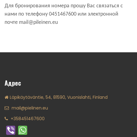
Для бронирования номера прошу Вас связаться с
нами по телефону 0451467600 или электронной
почте mail@pileinen.eu
Адрес
Läpikäytäväntie, 54, 81590, Vuonislahti, Finland
mail@pielinen.eu
+358451467600